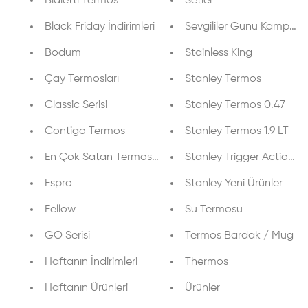
Bialetti Termos
Setler
Black Friday İndirimleri
Sevgililer Günü Kampany
Bodum
Stainless King
Çay Termosları
Stanley Termos
Classic Serisi
Stanley Termos 0.47
Contigo Termos
Stanley Termos 1.9 LT
En Çok Satan Termoslar
Stanley Trigger Action T
Espro
Stanley Yeni Ürünler
Fellow
Su Termosu
GO Serisi
Termos Bardak / Mug
Haftanın İndirimleri
Thermos
Haftanın Ürünleri
Ürünler