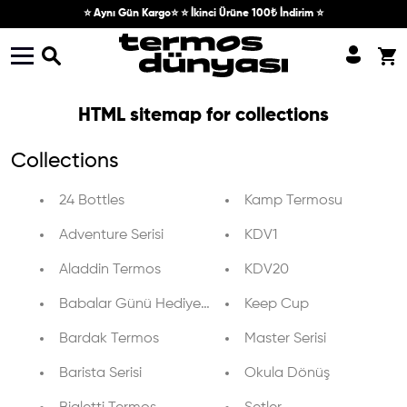
Skip to content
⭐ Aynı Gün Kargo⭐ ⭐ İkinci Ürüne 100₺ İndirim ⭐
HTML sitemap for collections
Collections
24 Bottles
Kamp Termosu
Adventure Serisi
KDV1
Aladdin Termos
KDV20
Babalar Günü Hediyeleri
Keep Cup
Bardak Termos
Master Serisi
Barista Serisi
Okula Dönüş