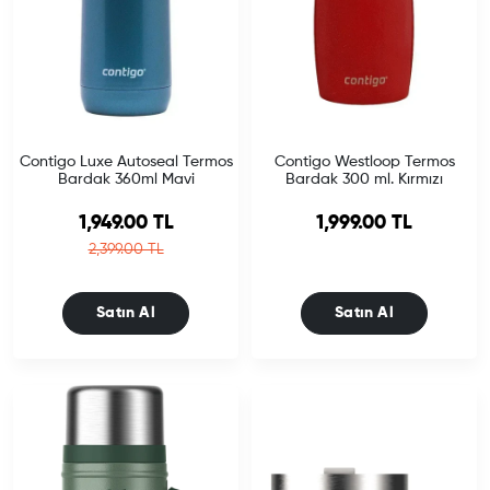
Contigo Luxe Autoseal Termos
Contigo Westloop Termos
Bardak 360ml Mavi
Bardak 300 ml. Kırmızı
Sale price
1,949.00 TL
1,999.00 TL
Regular price
2,399.00 TL
Satın Al
Satın Al