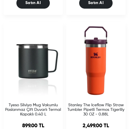
Satın Al
Satın Al
Tyeso Silviya Mug Vakumlu
Stanley The Iceflow Flip Straw
Paslanmaz Çift Duvarlı Termal
Tumbler Pipetli Termos Tigerlily
Kapaklı 0.40 L
30 OZ - 0.88L
Sale price
Sale price
899.00 TL
2,499.00 TL