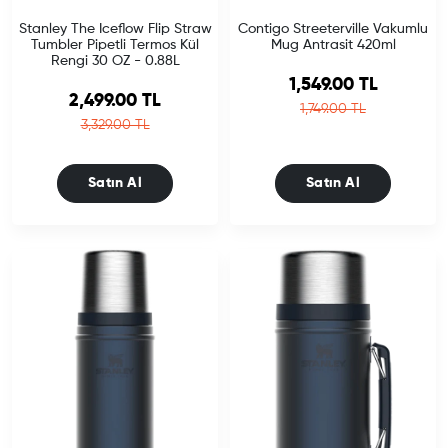
Stanley The Iceflow Flip Straw
Contigo Streeterville Vakumlu
Tumbler Pipetli Termos Kül
Mug Antrasit 420ml
Rengi 30 OZ - 0.88L
Sale price
1,549.00 TL
Sale price
2,499.00 TL
Regular price
1,749.00 TL
Regular price
3,329.00 TL
Satın Al
Satın Al