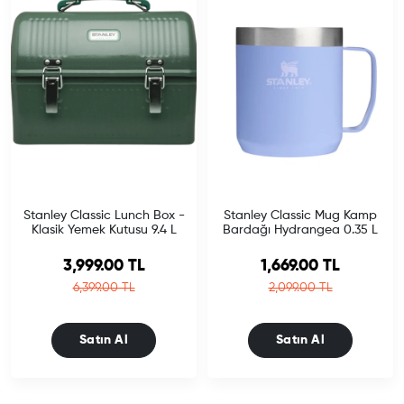
Stanley Classic Lunch Box -
Stanley Classic Mug Kamp
Klasik Yemek Kutusu 9.4 L
Bardağı Hydrangea 0.35 L
Sale price
Sale price
3,999.00 TL
1,669.00 TL
Regular price
Regular price
6,399.00 TL
2,099.00 TL
Satın Al
Satın Al