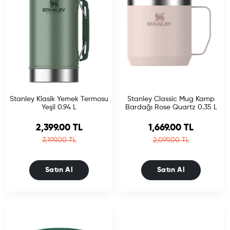
Stanley Klasik Yemek Termosu
Stanley Classic Mug Kamp
Yeşil 0.94 L
Bardağı Rose Quartz 0.35 L
Sale price
Sale price
2,399.00 TL
1,669.00 TL
Regular price
Regular price
3,199.00 TL
2,099.00 TL
Satın Al
Satın Al