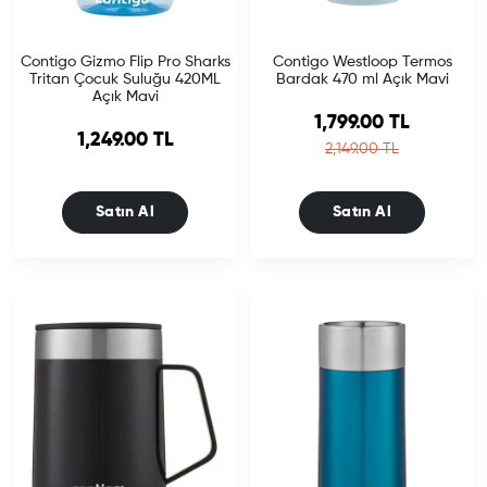
Contigo Gizmo Flip Pro Sharks
Contigo Westloop Termos
Tritan Çocuk Suluğu 420ML
Bardak 470 ml Açık Mavi
Açık Mavi
Sale price
1,799.00 TL
1,249.00 TL
Regular price
2,149.00 TL
Satın Al
Satın Al