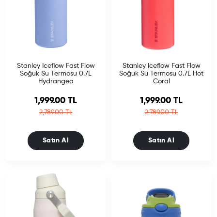
Stanley Iceflow Fast Flow
Stanley Iceflow Fast Flow
Soğuk Su Termosu 0.7L
Soğuk Su Termosu 0.7L Hot
Hydrangea
Coral
Sale price
Sale price
1,999.00 TL
1,999.00 TL
Regular price
Regular price
2,789.00 TL
2,789.00 TL
Satın Al
Satın Al