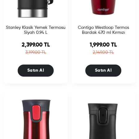
Stanley Klasik Yemek Termosu
Contigo Westloop Termos
Siyah 0.94 L
Bardak 470 ml Kırmızı
Sale price
Sale price
2,399.00 TL
1,999.00 TL
Regular price
Regular price
3,199.00 TL
2,149.00 TL
Satın Al
Satın Al