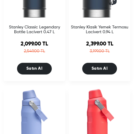
Stanley Classic Legendary
Stanley Klasik Yemek Termosu
Bottle Lacivert 0.47 L
Lacivert 0.94 L
Sale price
Sale price
2,099.00 TL
2,399.00 TL
Regular price
Regular price
2,549.00 TL
3,199.00 TL
Satın Al
Satın Al