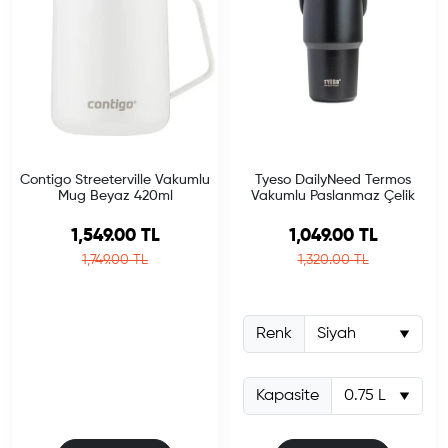
Contigo Streeterville Vakumlu
Tyeso DailyNeed Termos
Mug Beyaz 420ml
Vakumlu Paslanmaz Çelik
Sale price
Sale price
1,549.00 TL
1,049.00 TL
Regular price
Regular price
1,749.00 TL
1,320.00 TL
Renk
Kapasite