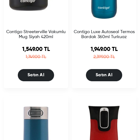
Contigo Streeterville Vakumlu
Contigo Luxe Autoseal Termos
Mug Siyah 420ml
Bardak 360ml Turkuaz
Sale price
Sale price
1,549.00 TL
1,949.00 TL
Regular price
Regular price
1,749.00 TL
2,399.00 TL
Satın Al
Satın Al