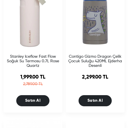
Stanley Iceflow Fast Flow
Contigo Gizmo Dragon Çelik
Soğuk Su Termosu 0.7L Rose
Çocuk Suluğu 420ML Ejderha
Quartz
Desenli
Sale price
1,999.00 TL
2,299.00 TL
Regular price
2,789.00 TL
Satın Al
Satın Al