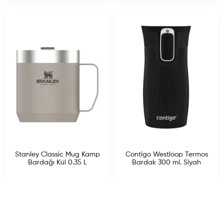
Stanley Classic Mug Kamp
Contigo Westloop Termos
Bardağı Kül 0.35 L
Bardak 300 ml. Siyah
Sale price
Sale price
1,669.00 TL
1,699.00 TL
Regular price
Regular price
2,099.00 TL
1,999.00 TL
Satın Al
Satın Al