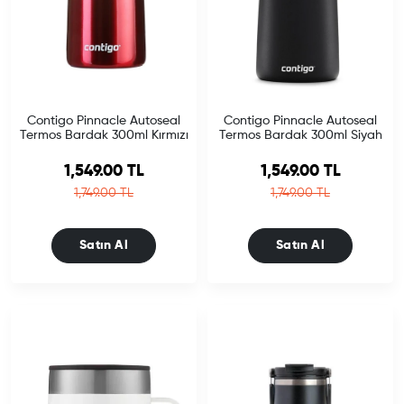
Contigo Pinnacle Autoseal
Contigo Pinnacle Autoseal
Termos Bardak 300ml Kırmızı
Termos Bardak 300ml Siyah
Sale price
Sale price
1,549.00 TL
1,549.00 TL
Regular price
Regular price
1,749.00 TL
1,749.00 TL
Satın Al
Satın Al