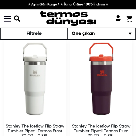
Skip to content
⭐ Aynı Gün Kargo⭐ ⭐ İkinci Ürüne 100₺ İndirim ⭐
Filtrele
Stanley The Iceflow Flip Straw
Stanley The Iceflow Flip Straw
Tumbler Pipetli Termos Frost
Tumbler Pipetli Termos Plum
30 OZ - 0.88L
30 OZ - 0.88L