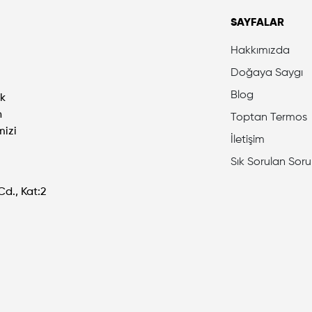
SAYFALAR
Hakkımızda
Doğaya Saygı
Blog
ek
n
Toptan Termos
mizi
İletişim
Sık Sorulan Soru
Cd., Kat:2