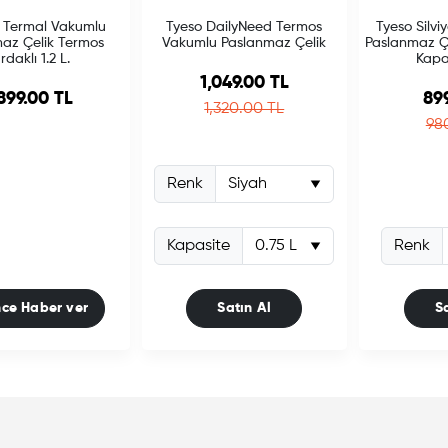
 Termal Vakumlu
Tyeso DailyNeed Termos
Tyeso Silv
az Çelik Termos
Vakumlu Paslanmaz Çelik
Paslanmaz Çi
rdaklı 1.2 L.
Kapa
Sale price
1,049.00 TL
Sa
899.00 TL
89
Regular price
1,320.00 TL
Re
98
Renk
Kapasite
Renk
nce Haber ver
Satın Al
S