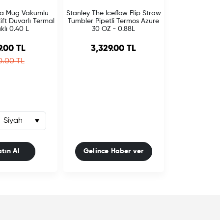
iya Mug Vakumlu
Stanley The Iceflow Flip Straw
ft Duvarlı Termal
Tumbler Pipetli Termos Azure
klı 0.40 L
30 OZ - 0.88L
le price
9.00 TL
3,329.00 TL
gular price
0.00 TL
atın Al
Gelince Haber ver