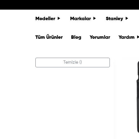
Skip to content
Modeller
Markalar
Stanley
Tüm Ürünler
Blog
Yorumlar
Yardım
Temizle ()