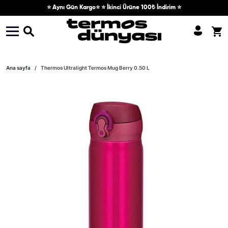
Skip to content
⭐ Aynı Gün Kargo⭐ ⭐ İkinci Ürüne 100₺ İndirim ⭐
Skip to product information
Ana sayfa
Thermos Ultralight Termos Mug Berry 0.50 L