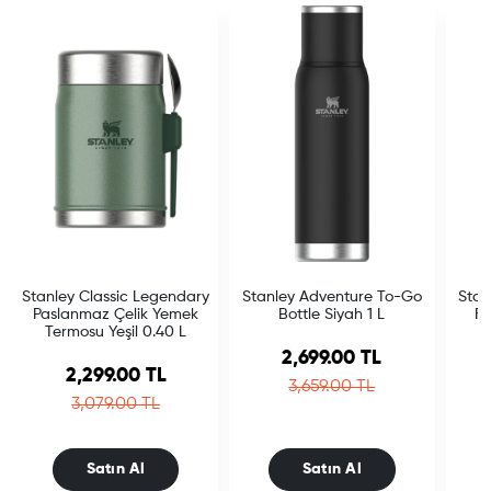
Stanley Classic Legendary
Stanley Adventure To-Go
Stan
Paslanmaz Çelik Yemek
Bottle Siyah 1 L
Fl
Termosu Yeşil 0.40 L
Sale price
2,699.00 TL
Sale price
2,299.00 TL
Regular price
3,659.00 TL
Regular price
3,079.00 TL
Satın Al
Satın Al