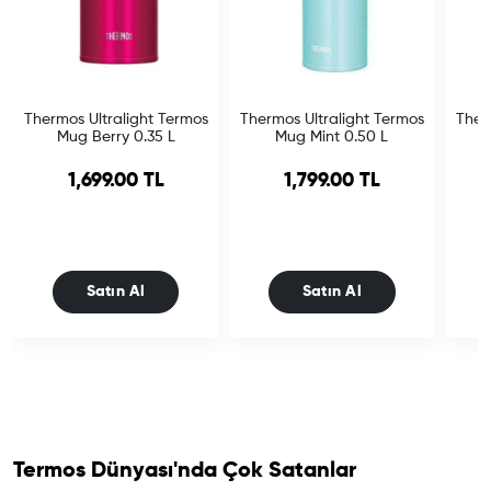
Thermos Ultralight Termos
Thermos Ultralight Termos
Ther
Mug Berry 0.35 L
Mug Mint 0.50 L
M
1,699.00 TL
1,799.00 TL
Satın Al
Satın Al
Termos Dünyası'nda Çok Satanlar