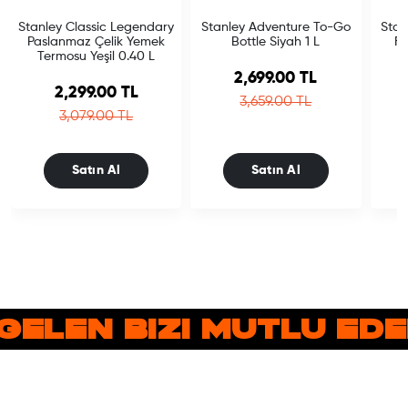
Stanley Classic Legendary
Stanley Adventure To-Go
Stan
Paslanmaz Çelik Yemek
Bottle Siyah 1 L
Fl
Termosu Yeşil 0.40 L
Sale price
2,699.00 TL
Sale price
2,299.00 TL
Regular price
3,659.00 TL
Regular price
3,079.00 TL
Satın Al
Satın Al
GELEN BIZI MUTLU ED