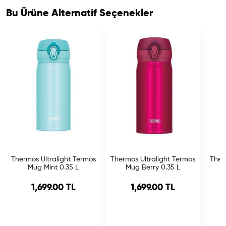
Bu Ürüne Alternatif Seçenekler
Thermos Ultralight Termos
Thermos Ultralight Termos
Ther
Mug Mint 0.35 L
Mug Berry 0.35 L
1,699.00 TL
1,699.00 TL