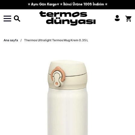
Skip to content
⭐ Aynı Gün Kargo⭐ ⭐ İkinci Ürüne 100₺ İndirim ⭐
Skip to product information
Ana sayfa
Thermos Ultralight Termos Mug Krem 0.35 L