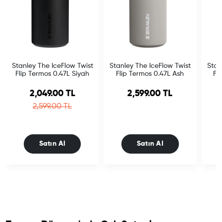
Stanley The IceFlow Twist
Stanley The IceFlow Twist
Stan
Flip Termos 0.47L Siyah
Flip Termos 0.47L Ash
Fl
Sale price
2,049.00 TL
2,599.00 TL
Regular price
2,599.00 TL
Satın Al
Satın Al