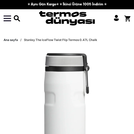
Skip to content
⭐ Aynı Gün Kargo⭐ ⭐ İkinci Ürüne 100₺ İndirim ⭐
Skip to product information
Ana sayfa
Stanley The IceFlow Twist Flip Termos 0.47L Chalk