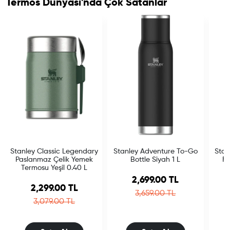
Termos Dünyası'nda Çok Satanlar
Stanley Classic Legendary
Stanley Adventure To-Go
Stan
Paslanmaz Çelik Yemek
Bottle Siyah 1 L
Fl
Termosu Yeşil 0.40 L
Sale price
2,699.00 TL
Sale price
2,299.00 TL
Regular price
3,659.00 TL
Regular price
3,079.00 TL