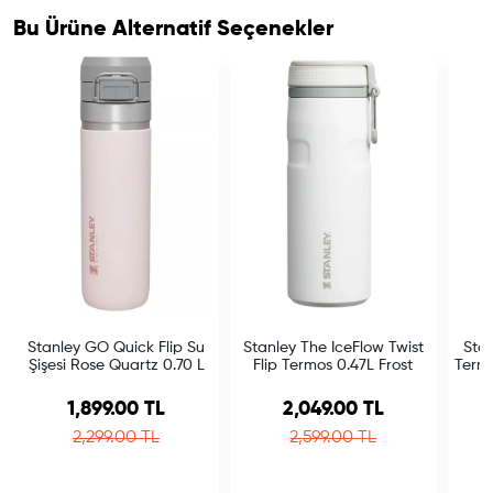
Bu Ürüne Alternatif Seçenekler
Stanley GO Quick Flip Su
Stanley The IceFlow Twist
Stan
Şişesi Rose Quartz 0.70 L
Flip Termos 0.47L Frost
Term
Sale price
Sale price
1,899.00 TL
2,049.00 TL
Regular price
Regular price
2,299.00 TL
2,599.00 TL