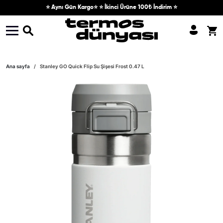
Skip to content
⭐ Aynı Gün Kargo⭐ ⭐ İkinci Ürüne 100₺ İndirim ⭐
Skip to product information
Ana sayfa
Stanley GO Quick Flip Su Şişesi Frost 0.47 L