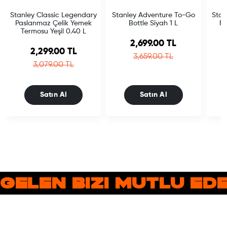
Stanley Classic Legendary
Stanley Adventure To-Go
Stan
Paslanmaz Çelik Yemek
Bottle Siyah 1 L
Fl
Termosu Yeşil 0.40 L
Sale price
2,699.00 TL
Sale price
2,299.00 TL
Regular price
3,659.00 TL
Regular price
3,079.00 TL
Satın Al
Satın Al
 GELEN BIZI MUTLU E