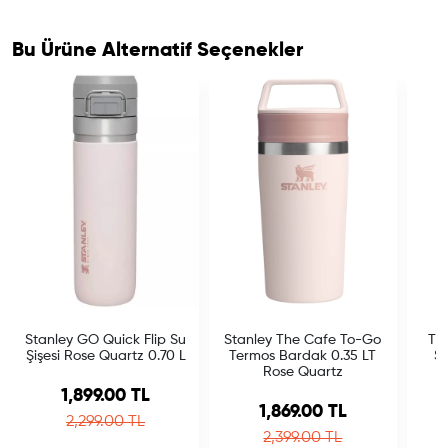
Bu Ürüne Alternatif Seçenekler
Stanley GO Quick Flip Su
Stanley The Cafe To-Go
The
Şişesi Rose Quartz 0.70 L
Termos Bardak 0.35 LT
St
Rose Quartz
Sale price
1,899.00 TL
Sale price
1,869.00 TL
Regular price
2,299.00 TL
Regular price
2,399.00 TL