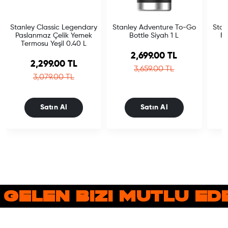
Stanley Classic Legendary
Stanley Adventure To-Go
Stan
Paslanmaz Çelik Yemek
Bottle Siyah 1 L
Fl
Termosu Yeşil 0.40 L
Sale price
2,699.00 TL
Sale price
2,299.00 TL
Regular price
3,659.00 TL
Regular price
3,079.00 TL
Satın Al
Satın Al
 GELEN BIZI MUTLU E