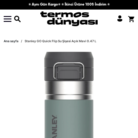
Skip to content
⭐ Aynı Gün Kargo⭐ ⭐ İkinci Ürüne 100₺ İndirim ⭐
Skip to product information
Ana sayfa
Stanley GO Quick Flip Su Şişesi Açık Mavi 0.47 L