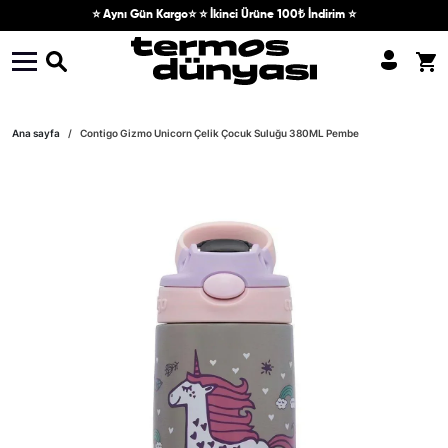
Skip to content
⭐ Aynı Gün Kargo⭐ ⭐ İkinci Ürüne 100₺ İndirim ⭐
Skip to product information
Ana sayfa
Contigo Gizmo Unicorn Çelik Çocuk Suluğu 380ML Pembe