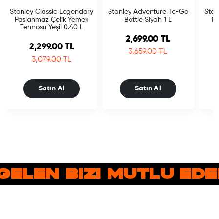
Stanley Classic Legendary
Stanley Adventure To-Go
Stan
Paslanmaz Çelik Yemek
Bottle Siyah 1 L
Fl
Termosu Yeşil 0.40 L
Sale price
2,699.00 TL
Sale price
2,299.00 TL
Regular price
3,659.00 TL
Regular price
3,079.00 TL
Satın Al
Satın Al
GELEN BIZI MUTLU ED