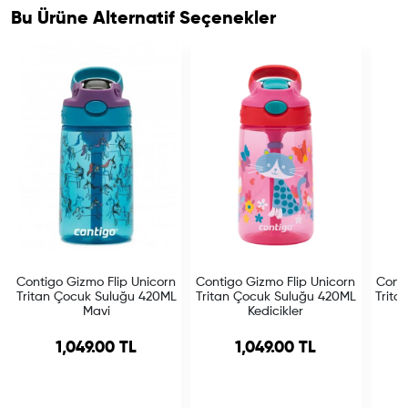
Bu Ürüne Alternatif Seçenekler
Contigo Gizmo Flip Unicorn
Contigo Gizmo Flip Unicorn
Conti
Tritan Çocuk Suluğu 420ML
Tritan Çocuk Suluğu 420ML
Trita
Mavi
Kedicikler
1,049.00 TL
1,049.00 TL