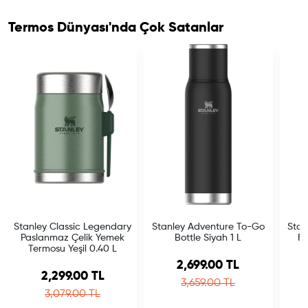
Termos Dünyası'nda Çok Satanlar
Stanley Classic Legendary
Stanley Adventure To-Go
Stan
Paslanmaz Çelik Yemek
Bottle Siyah 1 L
Fl
Termosu Yeşil 0.40 L
Sale price
2,699.00 TL
Sale price
2,299.00 TL
Regular price
3,659.00 TL
Regular price
3,079.00 TL