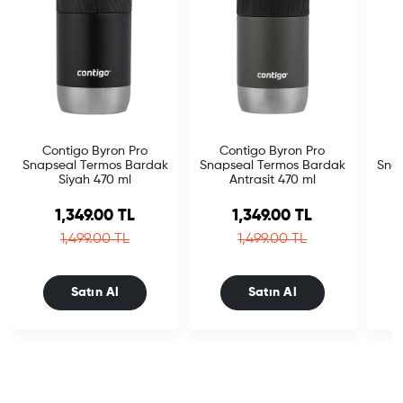
Contigo Byron Pro
Contigo Byron Pro
Snapseal Termos Bardak
Snapseal Termos Bardak
Sna
Siyah 470 ml
Antrasit 470 ml
Sale price
Sale price
1,349.00 TL
1,349.00 TL
Regular price
Regular price
1,499.00 TL
1,499.00 TL
Satın Al
Satın Al