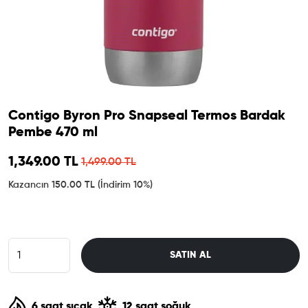
Contigo Byron Pro Snapseal Termos Bardak
Pembe 470 ml
Sale price
1,349.00 TL
Regular price
1,499.00 TL
Kazancın 150.00 TL
(İndirim 10%)
SATIN AL
6 saat sıcak
12 saat soğuk