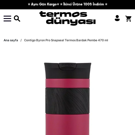
Skip to content
⭐ Aynı Gün Kargo⭐ ⭐ İkinci Ürüne 100₺ İndirim ⭐
Skip to product information
Ana sayfa
Contigo Byron Pro Snapseal Termos Bardak Pembe 470 ml