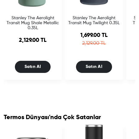
Stanley The Aerolight
Stanley The Aerolight
St
Transit Mug Shale Metallic
Transit Mug Twilight 0.35L
Tr
0.35L
Sale price
1,699.00 TL
2,129.00 TL
Regular price
2,129.00 TL
Satın Al
Satın Al
Termos Dünyası'nda Çok Satanlar