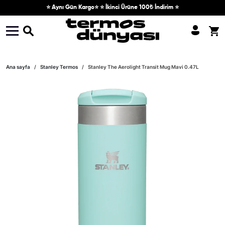
Skip to content
⭐ Aynı Gün Kargo⭐ ⭐ İkinci Ürüne 100₺ İndirim ⭐
Skip to product information
Ana sayfa
Stanley Termos
Stanley The Aerolight Transit Mug Mavi 0.47L