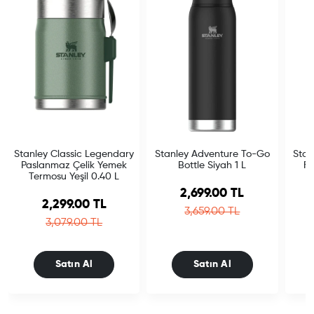
Stanley Classic Legendary
Stanley Adventure To-Go
Stan
Paslanmaz Çelik Yemek
Bottle Siyah 1 L
Fl
Termosu Yeşil 0.40 L
Sale price
2,699.00 TL
Sale price
2,299.00 TL
Regular price
3,659.00 TL
Regular price
3,079.00 TL
Satın Al
Satın Al