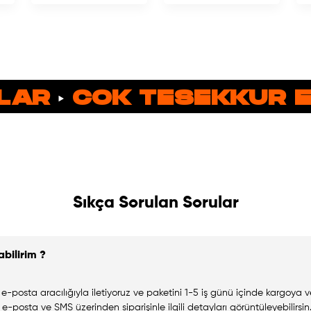
AR
COK TESEKKUR EDE
Sıkça Sorulan Sorular
abilirim ?
e-posta aracılığıyla iletiyoruz ve paketini 1-5 iş günü içinde kargoya ve
u e-posta ve SMS üzerinden siparişinle ilgili detayları görüntüleyebilirsin