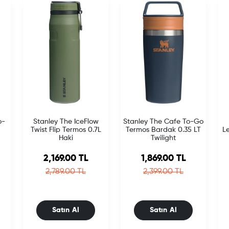
o-
Stanley The IceFlow
Stanley The Cafe To-Go
Twist Flip Termos 0.7L
Termos Bardak 0.35 LT
L
Haki
Twilight
Sale price
Sale price
2,169.00 TL
1,869.00 TL
e
Regular price
Regular price
2,789.00 TL
2,399.00 TL
Satın Al
Satın Al