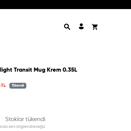
light Transit Mug Krem 0.35L
 price
 TL
Tükendi
Stoklar tükendi
nda seni bilgilendireceğiz.