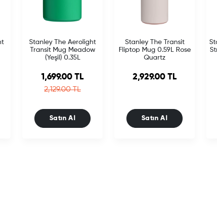
ht
Stanley The Aerolight
Stanley The Transit
St
Transit Mug Meadow
Fliptop Mug 0.59L Rose
St
(Yeşil) 0.35L
Quartz
Sale price
1,699.00 TL
2,929.00 TL
e
Regular price
2,129.00 TL
Satın Al
Satın Al