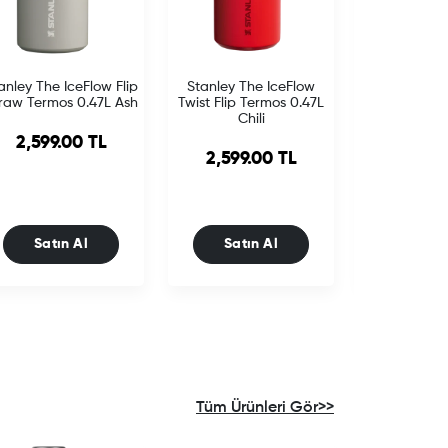
anley The IceFlow Flip
Stanley The IceFlow
Stanley Th
raw Termos 0.47L Ash
Twist Flip Termos 0.47L
Twist Flip T
Chili
Blue 
2,599.00 TL
2,599.00 TL
2,599.
Satın Al
Satın Al
Satın
Tüm Ürünleri Gör>>