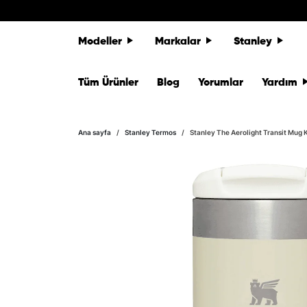
Skip to content
Modeller
Markalar
Stanley
Tüm Ürünler
Blog
Yorumlar
Yardım
Skip to product information
Ana sayfa
Stanley Termos
Stanley The Aerolight Transit Mug