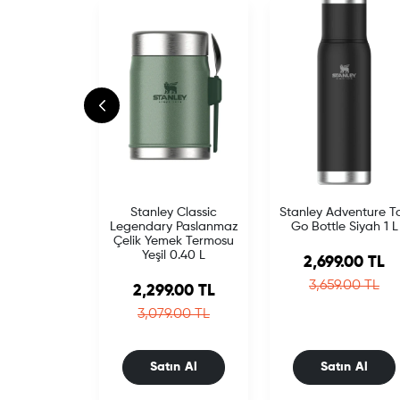
Stanley Classic
Stanley Adventure T
Legendary Paslanmaz
Go Bottle Siyah 1 L
Çelik Yemek Termosu
Yeşil 0.40 L
Sale price
2,699.00 TL
Regular pric
3,659.00 TL
Sale price
2,299.00 TL
Regular price
3,079.00 TL
Satın Al
Satın Al