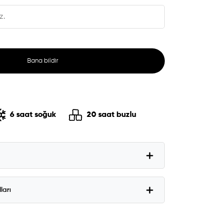
Bana bildir
6 saat soğuk
20 saat buzlu
ları