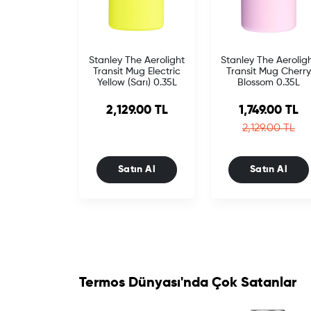
Stanley The Aerolight
Stanley The Aerolig
Transit Mug Electric
Transit Mug Cherry
Yellow (Sarı) 0.35L
Blossom 0.35L
Sale price
2,129.00 TL
1,749.00 TL
Regular pric
2,129.00 TL
Satın Al
Satın Al
Termos Dünyası'nda Çok Satanlar