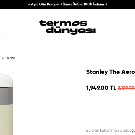
⭐ Aynı Gün Kargo⭐ ⭐ İkinci Ürüne 100₺ İndirim ⭐
 Krem 0.35L
Stanley The Aero
Sale price
1,949.00 TL
Regular
2,129.00
Bu ürün kullanıma sunulduğu