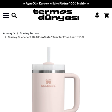
Skip to content
⭐ Aynı Gün Kargo⭐ ⭐ İkinci Ürüne 100₺ İndirim ⭐
Skip to product information
Ana sayfa
Stanley Termos
Stanley Quencher® H2.0 FlowState™ Tumbler Rose Quartz 1.18L