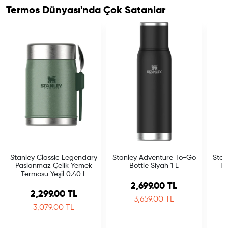
Termos Dünyası'nda Çok Satanlar
Stanley Classic Legendary
Stanley Adventure To-Go
Stan
Paslanmaz Çelik Yemek
Bottle Siyah 1 L
Fl
Termosu Yeşil 0.40 L
Sale price
2,699.00 TL
Sale price
2,299.00 TL
Regular price
3,659.00 TL
Regular price
3,079.00 TL