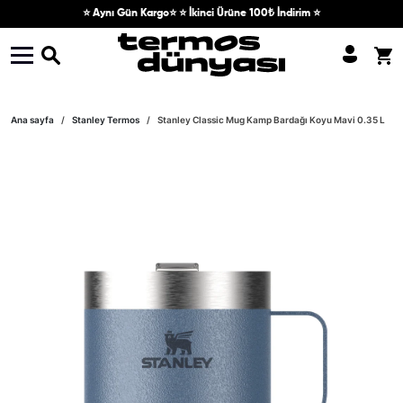
Skip to content
⭐ Aynı Gün Kargo⭐ ⭐ İkinci Ürüne 100₺ İndirim ⭐
Skip to product information
Ana sayfa
Stanley Termos
Stanley Classic Mug Kamp Bardağı Koyu Mavi 0.35 L