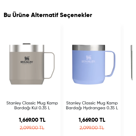
Bu Ürüne Alternatif Seçenekler
Stanley Classic Mug Kamp
Stanley Classic Mug Kamp
S
Bardağı Kül 0.35 L
Bardağı Hydrangea 0.35 L
B
Sale price
Sale price
1,669.00 TL
1,669.00 TL
Regular price
Regular price
2,099.00 TL
2,099.00 TL