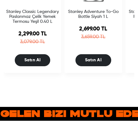
Stanley Classic Legendary
Stanley Adventure To-Go
Stan
Paslanmaz Çelik Yemek
Bottle Siyah 1 L
Fl
Termosu Yeşil 0.40 L
Sale price
2,699.00 TL
Sale price
2,299.00 TL
Regular price
3,659.00 TL
Regular price
3,079.00 TL
Satın Al
Satın Al
 GELEN BIZI MUTLU E