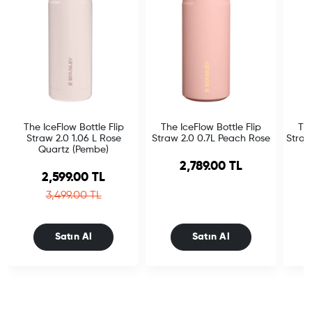
The IceFlow Bottle Flip
The IceFlow Bottle Flip
The
Straw 2.0 1.06 L Rose
Straw 2.0 0.7L Peach Rose
Straw
Quartz (Pembe)
2,789.00 TL
Sale price
2,599.00 TL
Regular price
3,499.00 TL
Satın Al
Satın Al