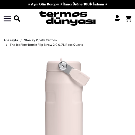
Skip to content
⭐ Aynı Gün Kargo⭐ ⭐ İkinci Ürüne 100₺ İndirim ⭐
Skip to product information
Ana sayfa
Stanley Pipetli Termos
The IceFlow Bottle Flip Straw 2.0 0.7L Rose Quartz