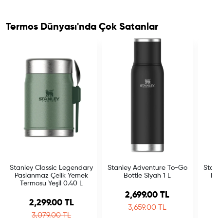
Termos Dünyası'nda Çok Satanlar
Stanley Classic Legendary
Stanley Adventure To-Go
Stan
Paslanmaz Çelik Yemek
Bottle Siyah 1 L
Fl
Termosu Yeşil 0.40 L
Sale price
2,699.00 TL
Sale price
2,299.00 TL
Regular price
3,659.00 TL
Regular price
3,079.00 TL