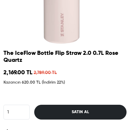
The IceFlow Bottle Flip Straw 2.0 0.7L Rose
Quartz
Sale price
2,169.00 TL
Regular price
2,789.00 TL
Kazancın 620.00 TL
(İndirim 22%)
SATIN AL