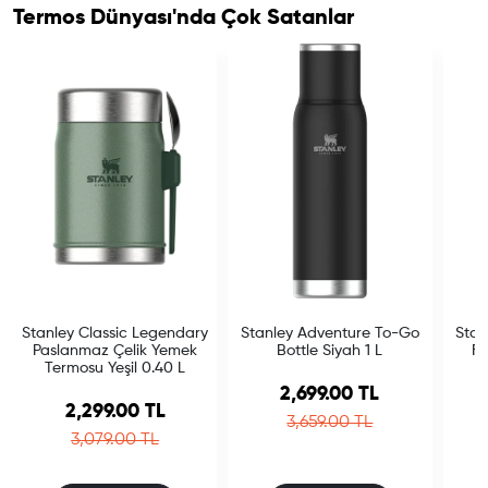
Termos Dünyası'nda Çok Satanlar
Stanley Classic Legendary
Stanley Adventure To-Go
Stan
Paslanmaz Çelik Yemek
Bottle Siyah 1 L
Fl
Termosu Yeşil 0.40 L
Sale price
2,699.00 TL
Sale price
2,299.00 TL
Regular price
3,659.00 TL
Regular price
3,079.00 TL