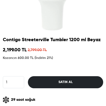
Contigo Streeterville Tumbler 1200 ml Beyaz
Sale price
2,199.00 TL
Regular price
2,799.00 TL
Kazancın 600.00 TL
(İndirim 21%)
SATIN AL
29 saat soğuk