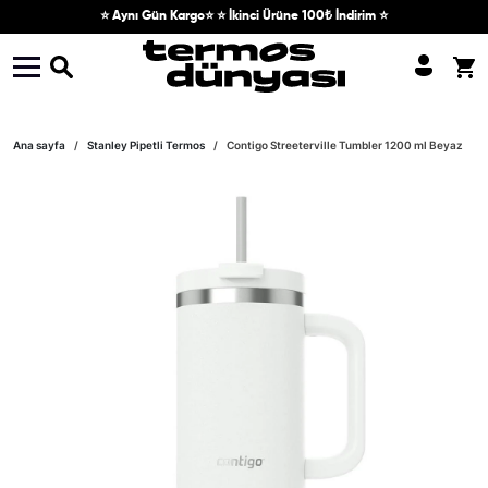
Skip to content
⭐ Aynı Gün Kargo⭐ ⭐ İkinci Ürüne 100₺ İndirim ⭐
Skip to product information
Ana sayfa
Stanley Pipetli Termos
Contigo Streeterville Tumbler 1200 ml Beyaz