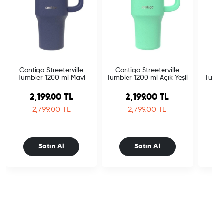
Contigo Streeterville
Contigo Streeterville
Co
Tumbler 1200 ml Mavi
Tumbler 1200 ml Açık Yeşil
Tumb
Sale price
Sale price
2,199.00 TL
2,199.00 TL
Regular price
Regular price
2,799.00 TL
2,799.00 TL
Satın Al
Satın Al