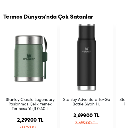
Termos Dünyası'nda Çok Satanlar
Stanley Classic Legendary
Stanley Adventure To-Go
Stan
Paslanmaz Çelik Yemek
Bottle Siyah 1 L
Fl
Termosu Yeşil 0.40 L
Sale price
2,699.00 TL
Sale price
2,299.00 TL
Regular price
3,659.00 TL
Regular price
3,079.00 TL