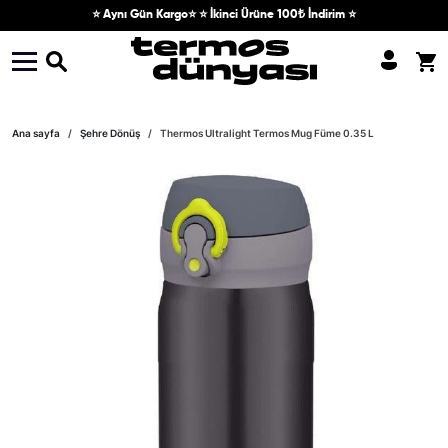
Skip to content
⭐ Aynı Gün Kargo⭐ ⭐ İkinci Ürüne 100₺ İndirim ⭐
Skip to product information
Ana sayfa
Şehre Dönüş
Thermos Ultralight Termos Mug Füme 0.35 L