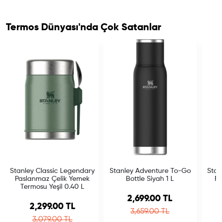
Termos Dünyası'nda Çok Satanlar
Stanley Classic Legendary
Stanley Adventure To-Go
Stan
Paslanmaz Çelik Yemek
Bottle Siyah 1 L
Fl
Termosu Yeşil 0.40 L
Sale price
2,699.00 TL
Sale price
2,299.00 TL
Regular price
3,659.00 TL
Regular price
3,079.00 TL