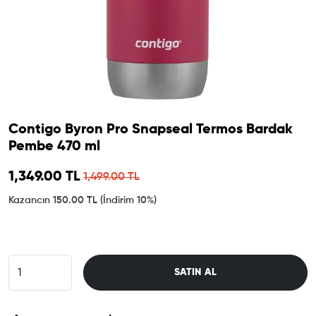
Contigo Byron Pro Snapseal Termos Bardak
Pembe 470 ml
Sale price
1,349.00 TL
Regular price
1,499.00 TL
Kazancın 150.00 TL
(İndirim 10%)
SATIN AL