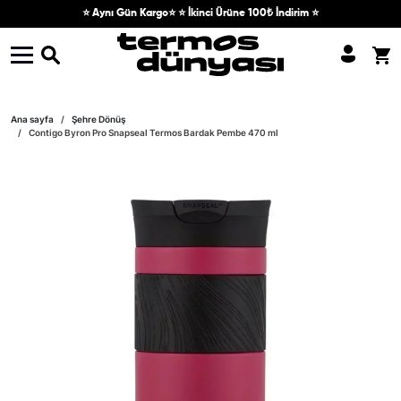
Skip to content
⭐ Aynı Gün Kargo⭐ ⭐ İkinci Ürüne 100₺ İndirim ⭐
Skip to product information
Ana sayfa
Şehre Dönüş
Contigo Byron Pro Snapseal Termos Bardak Pembe 470 ml