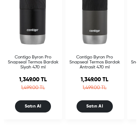
Contigo Byron Pro
Contigo Byron Pro
Snapseal Termos Bardak
Snapseal Termos Bardak
Sna
Siyah 470 ml
Antrasit 470 ml
Sale price
Sale price
1,349.00 TL
1,349.00 TL
Regular price
Regular price
1,499.00 TL
1,499.00 TL
Satın Al
Satın Al