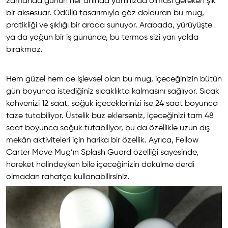
zamanda günün her anında yanınızda olması gereken şık
bir aksesuar. Ödüllü tasarımıyla göz dolduran bu mug,
pratikliği ve şıklığı bir arada sunuyor. Arabada, yürüyüşte
ya da yoğun bir iş gününde, bu termos sizi yarı yolda
bırakmaz.
Hem güzel hem de işlevsel olan bu mug, içeceğinizin bütün
gün boyunca istediğiniz sıcaklıkta kalmasını sağlıyor. Sıcak
kahvenizi 12 saat, soğuk içeceklerinizi ise 24 saat boyunca
taze tutabiliyor. Üstelik buz eklerseniz, içeceğinizi tam 48
saat boyunca soğuk tutabiliyor, bu da özellikle uzun dış
mekân aktiviteleri için harika bir özellik. Ayrıca, Fellow
Carter Move Mug’ın Splash Guard özelliği sayesinde,
hareket halindeyken bile içeceğinizin dökülme derdi
olmadan rahatça kullanabilirsiniz.