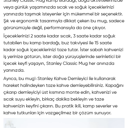
Stanley Classic Mug Kamp Bardağı, doğa aktivitelerinizde
veya günlük yaşamınızda sıcak ve soğuk içeceklerinizi
yanınızda taşımak isteyenler için mükemmel bir seçenektir.
Şık ve ergonomik tasarımıyla dikkat çeken bu mug, sadece
görünümüyle değil, performansıyla da öne çıkıyor.
İçeceklerinizi 2 saate kadar sıcak, 3 saate kadar soğuk
tutabilen bu kamp bardağı, buz takviyesi ile 15 saate
kadar soğuk içeceklerinizi taze tutar. İster sabah kahvenizi
iş yerinize götürün, ister doğa yürüyüşlerinde serinletici bir
içecek keyfi yaşayın, Stanley Classic Mug her anınızda
yanınızda.
Ayrıca, bu mug'ı Stanley Kahve Demleyici ile kullanarak
hareket halindeyken taze kahve demleyebilirsiniz. Kapağını
çıkarıp demleyiciyi üst kısmına monte edin, kahvenizi ve
sıcak suyu ekleyin, birkaç dakika bekleyin ve taze
kahvenizin keyfini çıkarın. Bu pratik ikili, kamp severler ve
kahve tutkunları için vazgeçilmez bir çözüm sunuyor.