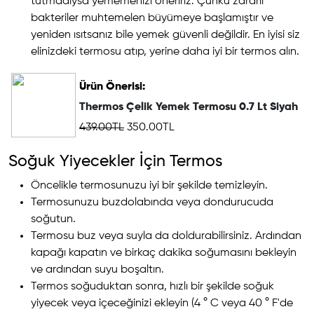
tutmadıysa yememenizi öneririz. Çünkü zararlı
bakteriler muhtemelen büyümeye başlamıştır ve
yeniden ısıtsanız bile yemek güvenli değildir. En iyisi siz
elinizdeki termosu atıp, yerine daha iyi bir termos alın.
Ürün Önerisi:
Thermos Çelik Yemek Termosu 0.7 Lt Siyah
439.00TL
350.00TL
Soğuk Yiyecekler İçin Termos
Öncelikle termosunuzu iyi bir şekilde temizleyin.
Termosunuzu buzdolabında veya dondurucuda
soğutun.
Termosu buz veya suyla da doldurabilirsiniz. Ardından
kapağı kapatın ve birkaç dakika soğumasını bekleyin
ve ardından suyu boşaltın.
Termos soğuduktan sonra, hızlı bir şekilde soğuk
yiyecek veya içeceğinizi ekleyin (4 ° C veya 40 ° F'de